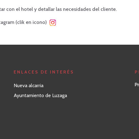
ar con el hotel y detallar las necesidades del cliente.
tagram (clik en icono)
https://www.instagram.com/elcastej
ENLACES DE INTERÉS
P
P
Nueva alcarria
Ayuntamiento de Luzaga