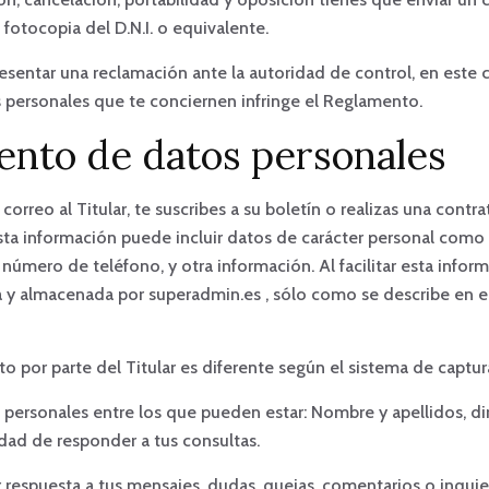
fotocopia del D.N.I. o equivalente.
 presentar una reclamación ante la autoridad de control, en este
s personales que te conciernen infringe el Reglamento.
iento de datos personales
rreo al Titular, te suscribes a su boletín o realizas una contra
 Esta información puede incluir datos de carácter personal como 
, número de teléfono, y otra información. Al facilitar esta info
a y almacenada por superadmin.es , sólo como se describe en el 
to por parte del Titular es diferente según el sistema de captu
os personales entre los que pueden estar: Nombre y apellidos, 
idad de responder a tus consultas.
ar respuesta a tus mensajes, dudas, quejas, comentarios o inqui