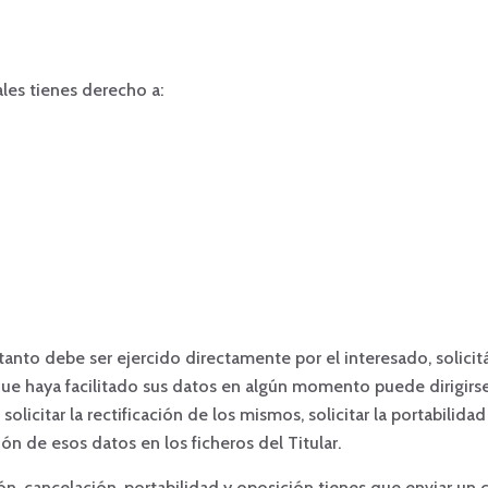
ales tienes derecho a:
tanto debe ser ejercido directamente por el interesado, solicitá
que haya facilitado sus datos en algún momento puede dirigirse 
icitar la rectificación de los mismos, solicitar la portabilida
ción de esos datos en los ficheros del Titular.
ción, cancelación, portabilidad y oposición tienes que enviar u